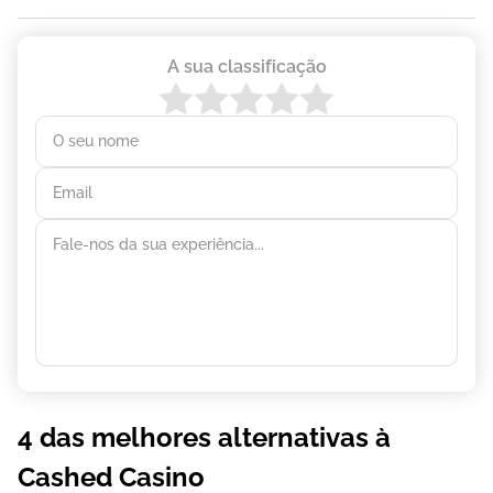
O seu nome
Email
Fale-nos da sua experiência...
4 das melhores alternativas à
Cashed Casino