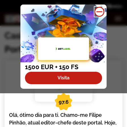
Divulgação de afiliados
Cashed Casino em
Portugal
1500 EUR + 150 FS
Visita
97.6
Olá, ótimo dia para ti. Chamo-me Filipe
Pinhão, atual editor-chefe deste portal. Hoje,