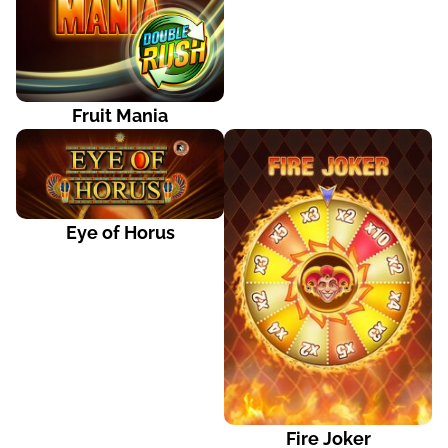
Fruit Mania
Eye of Horus
Fire Joker