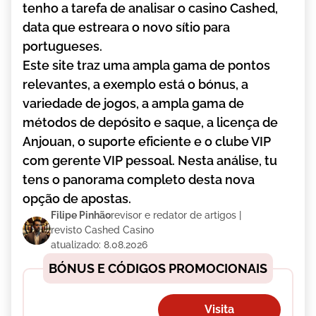
tenho a tarefa de analisar o casino Cashed,
data que estreara o novo sítio para
portugueses.
Este site traz uma ampla gama de pontos
relevantes, a exemplo está o bónus, a
variedade de jogos, a ampla gama de
métodos de depósito e saque, a licença de
Anjouan, o suporte eficiente e o clube VIP
com gerente VIP pessoal. Nesta análise, tu
tens o panorama completo desta nova
opção de apostas.
Filipe Pinhão
revisor e redator de artigos |
revisto Cashed Casino
atualizado: 8.08.2026
Visita