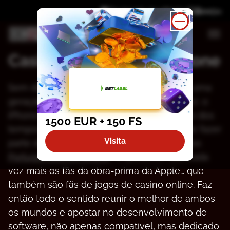
Divulgação de afiliados
Casinos Online para iPhone
Sem dúvida, um equipamento que marca uma
geração. Desde o seu lançamento em 2007, o
iPhone converteu-se num marco definitivo dos
1500 EUR + 150 FS
tempos modernos. Como poderia deixar de fazer
Visita
parte do arsenal de tecnologia de ponta dos
Portugal casinos online
? Impossível! São cada
vez mais os fãs da obra-prima da Apple… que
também são fãs de jogos de casino online. Faz
então todo o sentido reunir o melhor de ambos
os mundos e apostar no desenvolvimento de
software, não apenas compatível, mas dedicado