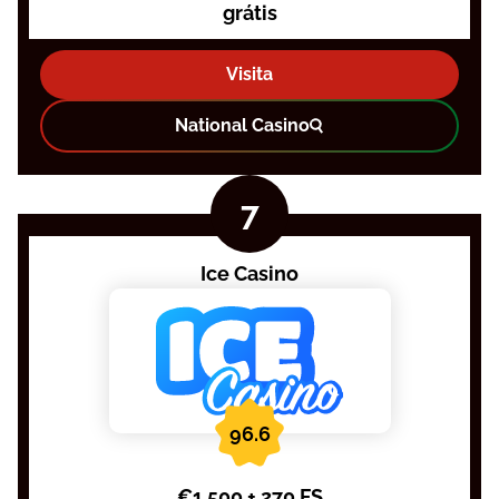
grátis
Visita
National Casino
Ice Casino
96.6
€1,500 + 270 FS