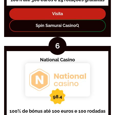
Visita
Spin Samurai Casino
National Casino
98.4
100% de bónus até 100 euros e 100 rodadas