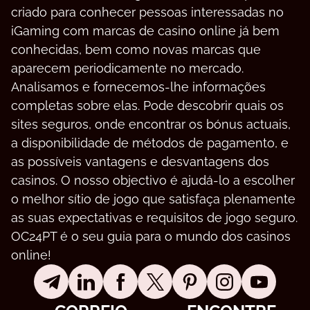
criado para conhecer pessoas interessadas no
iGaming com marcas de casino online já bem
conhecidas, bem como novas marcas que
aparecem periodicamente no mercado.
Analisamos e fornecemos-lhe informações
completas sobre elas. Pode descobrir quais os
sites seguros, onde encontrar os bónus actuais,
a disponibilidade de métodos de pagamento, e
as possíveis vantagens e desvantagens dos
casinos. O nosso objectivo é ajudá-lo a escolher
o melhor sítio de jogo que satisfaça plenamente
as suas expectativas e requisitos de jogo seguro.
OC24PT é o seu guia para o mundo dos casinos
online!