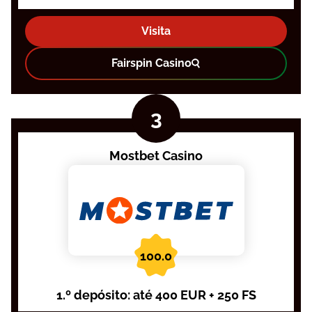
Visita
Fairspin Casino
Mostbet Casino
100.0
1.º depósito: até 400 EUR + 250 FS