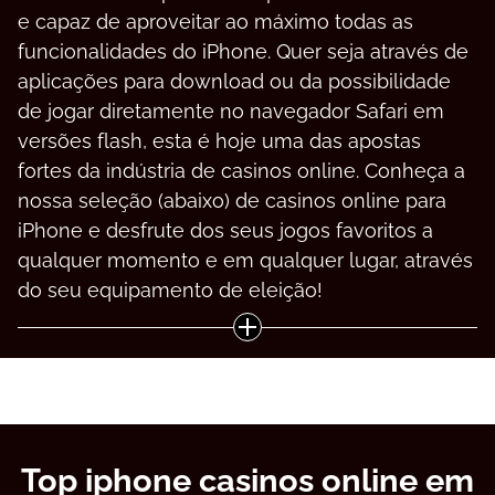
e capaz de aproveitar ao máximo todas as
funcionalidades do iPhone. Quer seja através de
aplicações para download ou da possibilidade
de jogar diretamente no navegador Safari em
versões flash, esta é hoje uma das apostas
fortes da indústria de casinos online. Conheça a
nossa seleção (abaixo) de casinos online para
iPhone e desfrute dos seus jogos favoritos a
qualquer momento e em qualquer lugar, através
do seu equipamento de eleição!
Top iphone casinos online em