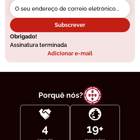
Subscrever
Obrigado!
Assinatura terminada
Adicionar e-mail
Porquê nós?
5
20
+