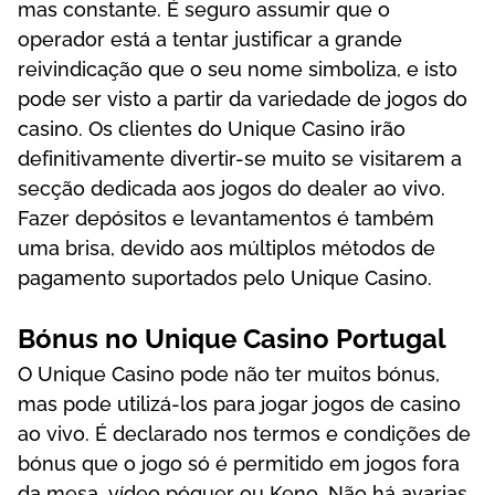
mas constante. É seguro assumir que o
operador está a tentar justificar a grande
FAQ do Unique Casino
reivindicação que o seu nome simboliza, e isto
4 das melhores alternativas à Unique Casino
pode ser visto a partir da variedade de jogos do
casino. Os clientes do Unique Casino irão
Quer ser o primeiro a saber das nossas actualizações?
definitivamente divertir-se muito se visitarem a
secção dedicada aos jogos do dealer ao vivo.
Fazer depósitos e levantamentos é também
uma brisa, devido aos múltiplos métodos de
pagamento suportados pelo Unique Casino.
Bónus no Unique Casino Portugal
O Unique Casino pode não ter muitos bónus,
mas pode utilizá-los para jogar jogos de casino
ao vivo. É declarado nos termos e condições de
bónus que o jogo só é permitido em jogos fora
da mesa, vídeo póquer ou Keno. Não há avarias