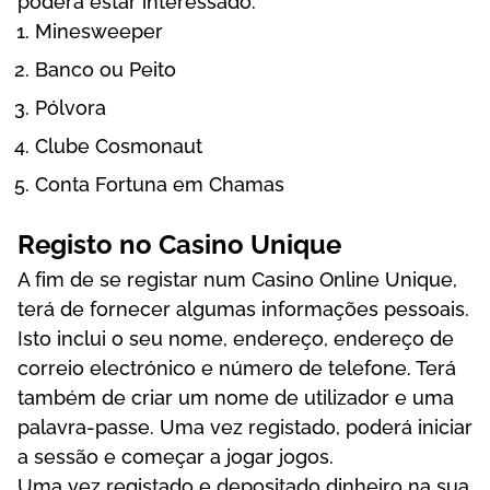
poderá estar interessado:
Minesweeper
Banco ou Peito
Pólvora
Clube Cosmonaut
Conta Fortuna em Chamas
Registo no Casino Unique
A fim de se registar num Casino Online Unique,
terá de fornecer algumas informações pessoais.
Isto inclui o seu nome, endereço, endereço de
correio electrónico e número de telefone. Terá
também de criar um nome de utilizador e uma
palavra-passe. Uma vez registado, poderá iniciar
a sessão e começar a jogar jogos.
Uma vez registado e depositado dinheiro na sua