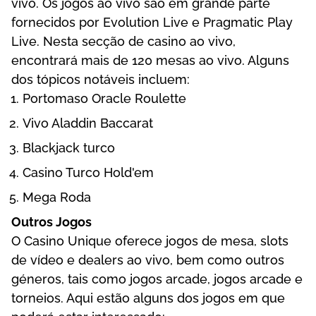
vivo. Os jogos ao vivo são em grande parte
fornecidos por Evolution Live e Pragmatic Play
Live. Nesta secção de casino ao vivo,
encontrará mais de 120 mesas ao vivo. Alguns
dos tópicos notáveis incluem:
Portomaso Oracle Roulette
Vivo Aladdin Baccarat
Blackjack turco
Casino Turco Hold'em
Mega Roda
Outros Jogos
O Casino Unique oferece jogos de mesa, slots
de vídeo e dealers ao vivo, bem como outros
géneros, tais como jogos arcade, jogos arcade e
torneios. Aqui estão alguns dos jogos em que