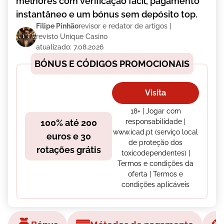
melhores com verificação fácil, pagamento
instantâneo e um bónus sem depósito top.
Filipe Pinhão
revisor e redator de artigos |
revisto Unique Casino
atualizado: 7.08.2026
Visita
18+ | Jogar com
100% até 200
responsabilidade |
www.icad.pt (serviço local
euros e 30
de proteção dos
rotações grátis
toxicodependentes) |
Termos e condições da
oferta | Termos e
condições aplicáveis