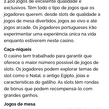
2.400 jogos de excelente qualidade e
exclusivos. Têm todo o tipo de jogos que os
jogadores querem, desde slots de qualidade a
jogos de mesa divertidos, jogos ao vivo e até
jogos arcade. Os jogadores portugueses irão
experimentar uma experiência única na vida
enquanto estiverem neste casino.
Caça-níqueis
O casino tem trabalhado para garantir que
oferece o maior número possível de jogos de
slots. Os jogadores podem explorar temas de
slot como o Natal, o antigo Egipto, jóias e
características do gatilho. As slots têm rondas
de bónus que podem recompensá-lo com
grandes ganhos.
Jogos de mesa