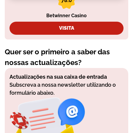
78.0
Betwinner Casino
VISITA
Quer ser o primeiro a saber das
nossas actualizações?
Actualizações na sua caixa de entrada
Subscreva a nossa newsletter utilizando o
formulário abaixo.