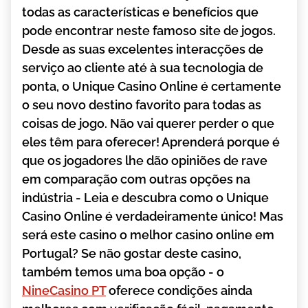
todas as características e benefícios que
pode encontrar neste famoso site de jogos.
Desde as suas excelentes interacções de
serviço ao cliente até à sua tecnologia de
ponta, o Unique Casino Online é certamente
o seu novo destino favorito para todas as
coisas de jogo. Não vai querer perder o que
eles têm para oferecer! Aprenderá porque é
que os jogadores lhe dão opiniões de rave
em comparação com outras opções na
indústria - Leia e descubra como o Unique
Casino Online é verdadeiramente único! Mas
será este casino o melhor casino online em
Portugal? Se não gostar deste casino,
também temos uma boa opção - o
NineCasino PT
oferece condições ainda