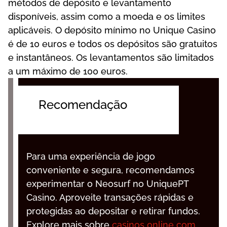
métodos de depósito e levantamento
disponíveis, assim como a moeda e os limites
aplicáveis. O depósito mínimo no Unique Casino
é de 10 euros e todos os depósitos são gratuitos
e instantâneos. Os levantamentos são limitados
a um máximo de 100 euros.
Recomendação
Para uma experiência de jogo
conveniente e segura, recomendamos
experimentar o Neosurf no UniquePT
Casino. Aproveite transações rápidas e
protegidas ao depositar e retirar fundos.
Explore mais sobre
casinos online com