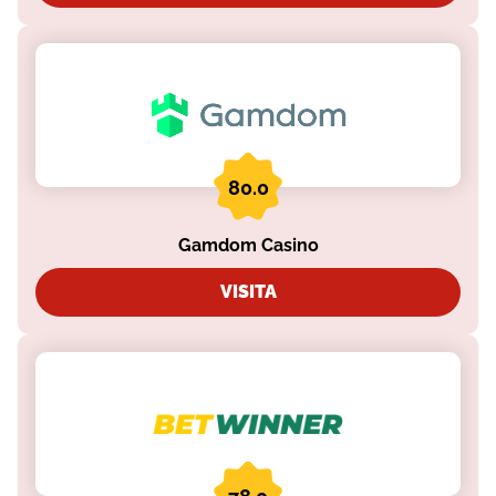
80.0
Gamdom Casino
VISITA