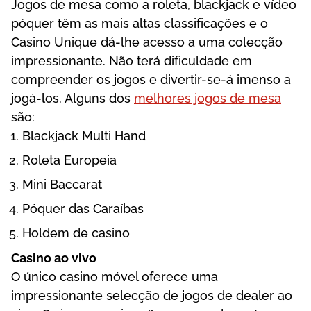
Jogos de mesa como a roleta, blackjack e vídeo
póquer têm as mais altas classificações e o
Casino Unique dá-lhe acesso a uma colecção
impressionante. Não terá dificuldade em
compreender os jogos e divertir-se-á imenso a
jogá-los. Alguns dos
melhores jogos de mesa
são:
Blackjack Multi Hand
Roleta Europeia
Mini Baccarat
Póquer das Caraíbas
Holdem de casino
Casino ao vivo
O único casino móvel oferece uma
impressionante selecção de jogos de dealer ao